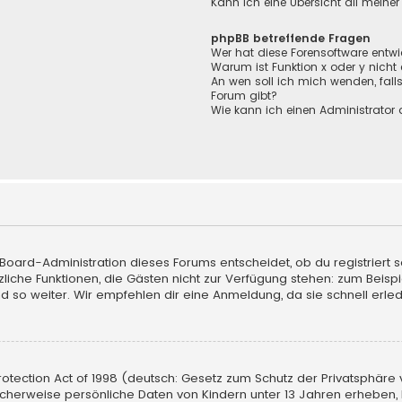
Kann ich eine Übersicht all meine
phpBB betreffende Fragen
Wer hat diese Forensoftware entwi
Warum ist Funktion x oder y nicht
An wen soll ich mich wenden, fall
Forum gibt?
Wie kann ich einen Administrator 
 Board-Administration dieses Forums entscheidet, ob du registriert s
sätzliche Funktionen, die Gästen nicht zur Verfügung stehen: zum Beisp
d so weiter. Wir empfehlen dir eine Anmeldung, da sie schnell erledigt
tection Act of 1998 (deutsch: Gesetz zum Schutz der Privatsphäre vo
licherweise persönliche Daten von Kindern unter 13 Jahren erheben,