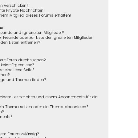
en verschicken!
e Private Nachrichten!
nem Mitglied dieses Forums erhalten!
er
reunde und ignorierten Mitglieder?
r Freunde oder zur Liste der ignorierten Mitglieder
den Listen entfernen?
rere Foren durchsuchen?
 keine Ergebnisse?
eine leere Seite?
chen?
räge und Themen finden?
n
 einem Lesezeichen und einem Abonnements für ein
 ein Thema setzen oder ein Thema abonnieren?
en?
ements?
sem Forum zulässig?