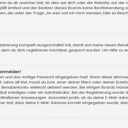
du dir unsicher bist, ob dies auf dich oder die Website, auf der du d
hpBB Limited und der Besitzer dieses Boards keine Rechtsberatung an
chen, die unter der Frage „An wen soll ich mich wenden, falls es Be
gistrierung komplett ausgeschaltet hat, damit sich keine neuen Ben
dem du dich registrieren möchtest, gesperrt wurden. Um Hilfe zu er
t anmelden!
men und das richtige Passwort eingegeben hast. Wenn diese stimme
13 Jahre alt bist, musst du bzw. einer deiner Eltern oder deiner Erz
in Benutzerkonto vielleicht aktiviert werden. Bei einigen Boards müs
t erledigen oder ein Administrator. Bei der Registrierung wurde dir m
 enthaltenen Anweisungen. Ansonsten prüfe, ob du deine E-Mail-Adr
her bist, dass deine E-Mail-Adresse korrekt eingegeben wurde, dann