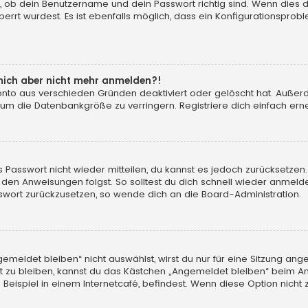
, ob dein Benutzername und dein Passwort richtig sind. Wenn dies d
errt wurdest. Es ist ebenfalls möglich, dass ein Konfigurationsprobl
n mich aber nicht mehr anmelden?!
konto aus verschieden Gründen deaktiviert oder gelöscht hat. Auße
 um die Datenbankgröße zu verringern. Registriere dich einfach erne
tes Passwort nicht wieder mitteilen, du kannst es jedoch zurücksetz
 den Anweisungen folgst. So solltest du dich schnell wieder anmeld
asswort zurückzusetzen, so wende dich an die Board-Administration.
eldet bleiben“ nicht auswählst, wirst du nur für eine Sitzung ang
 zu bleiben, kannst du das Kästchen „Angemeldet bleiben“ beim An
eispiel in einem Internetcafé, befindest. Wenn diese Option nicht 