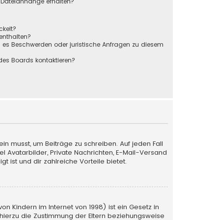
r Dateianhänge erhalten?
ckelt?
 enthalten?
s es Beschwerden oder juristische Anfragen zu diesem
des Boards kontaktieren?
ein musst, um Beiträge zu schreiben. Auf jeden Fall
iel Avatarbilder, Private Nachrichten, E-Mail-Versand
 ist und dir zahlreiche Vorteile bietet.
n Kindern im Internet von 1998) ist ein Gesetz in
 hierzu die Zustimmung der Eltern beziehungsweise