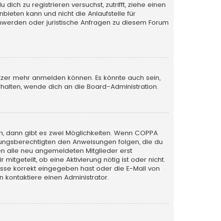
ich zu registrieren versuchst, zutrifft, ziehe einen
bieten kann und nicht die Anlaufstelle für
schwerden oder juristische Anfragen zu diesem Forum
utzer mehr anmelden können. Es könnte auch sein,
halten, wende dich an die Board-Administration.
n, dann gibt es zwei Möglichkeiten. Wenn
COPPA
iehungsberechtigten den Anweisungen folgen, die du
sen alle neu angemeldeten Mitglieder erst
itgeteilt, ob eine Aktivierung nötig ist oder nicht.
esse korrekt eingegeben hast oder die E-Mail von
 kontaktiere einen Administrator.