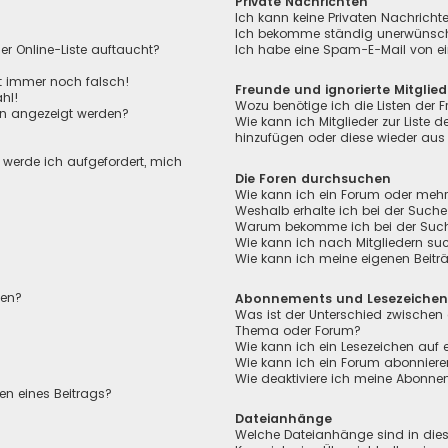
Private Nachrichten
Ich kann keine Privaten Nachricht
Ich bekomme ständig unerwünscht
r Online-Liste auftaucht?
Ich habe eine Spam-E-Mail von ei
ht immer noch falsch!
Freunde und ignorierte Mitglied
hl!
Wozu benötige ich die Listen der F
en angezeigt werden?
Wie kann ich Mitglieder zur Liste de
hinzufügen oder diese wieder aus 
, werde ich aufgefordert, mich
Die Foren durchsuchen
Wie kann ich ein Forum oder meh
Weshalb erhalte ich bei der Suche
Warum bekomme ich bei der Suche 
Wie kann ich nach Mitgliedern su
Wie kann ich meine eigenen Beit
len?
Abonnements und Lesezeiche
Was ist der Unterschied zwischen
Thema oder Forum?
Wie kann ich ein Lesezeichen auf
Wie kann ich ein Forum abonnier
Wie deaktiviere ich meine Abonn
en eines Beitrags?
Dateianhänge
Welche Dateianhänge sind in die