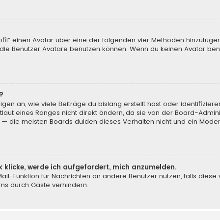
ofil“ einen Avatar über eine der folgenden vier Methoden hinzufüge
ie Benutzer Avatare benutzen können. Wenn du keinen Avatar benut
?
en an, wie viele Beiträge du bislang erstellt hast oder identifizi
aut eines Ranges nicht direkt ändern, da sie von der Board-Adminis
 — die meisten Boards dulden dieses Verhalten nicht und ein Moder
k klicke, werde ich aufgefordert, mich anzumelden.
-Mail-Funktion für Nachrichten an andere Benutzer nutzen, falls dies
ms durch Gäste verhindern.