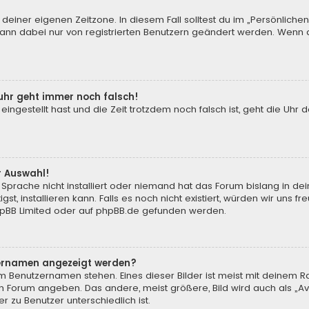
 deiner eigenen Zeitzone. In diesem Fall solltest du im „Persönliche
 kann dabei nur von registrierten Benutzern geändert werden. Wenn du n
enuhr geht immer noch falsch!
 eingestellt hast und die Zeit trotzdem noch falsch ist, geht die Uhr 
.
r Auswahl!
Sprache nicht installiert oder niemand hat das Forum bislang in de
st, installieren kann. Falls es noch nicht existiert, würden wir uns
pBB Limited
oder auf
phpBB.de
gefunden werden.
tzernamen angezeigt werden?
m Benutzernamen stehen. Eines dieser Bilder ist meist mit deinem Ra
m Forum angeben. Das andere, meist größere, Bild wird auch als „Ava
r zu Benutzer unterschiedlich ist.