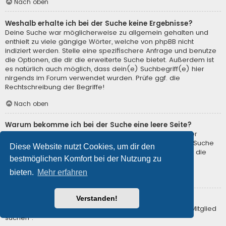
Nach oben
Weshalb erhalte ich bei der Suche keine Ergebnisse?
Deine Suche war möglicherweise zu allgemein gehalten und
enthielt zu viele gängige Wörter, welche von phpBB nicht
indiziert werden. Stelle eine spezifischere Anfrage und benutze
die Optionen, die dir die erweiterte Suche bietet. Außerdem ist
es natürlich auch möglich, dass dein(e) Suchbegriff(e) hier
nirgends im Forum verwendet wurden. Prüfe ggf. die
Rechtschreibung der Begriffe!
Nach oben
Warum bekomme ich bei der Suche eine leere Seite?
Deine Suche lieferte zu viele Ergebnisse, somit konnte der
Webserver sie nicht verarbeiten. Benutze die erweiterte Suche
Diese Website nutzt Cookies, um dir den
und gib spezifischere Suchbegriffe ein oder beschränke die
bestmöglichen Komfort bei der Nutzung zu
Suche auf verschiedene Unterforen.
bieten.
Mehr erfahren
Nach oben
Verstanden!
Wie kann ich nach Mitgliedern suchen?
Gehe zur „Mitglieder“-Seite und klicke auf „Nach einem Mitglied
suchen“.