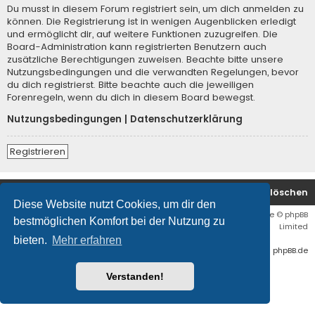
Du musst in diesem Forum registriert sein, um dich anmelden zu
können. Die Registrierung ist in wenigen Augenblicken erledigt
und ermöglicht dir, auf weitere Funktionen zuzugreifen. Die
Board-Administration kann registrierten Benutzern auch
zusätzliche Berechtigungen zuweisen. Beachte bitte unsere
Nutzungsbedingungen und die verwandten Regelungen, bevor
du dich registrierst. Bitte beachte auch die jeweiligen
Forenregeln, wenn du dich in diesem Board bewegst.
Nutzungsbedingungen
|
Datenschutzerklärung
Registrieren
Startseite
Foren-Übersicht
Alle Cookies löschen
Diese Website nutzt Cookies, um dir den
Flat Style by
Ian Bradley
• Powered by
phpBB
® Forum Software © phpBB
bestmöglichen Komfort bei der Nutzung zu
Limited
bieten.
Mehr erfahren
Deutsche Übersetzung durch
phpBB.de
Verstanden!