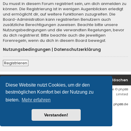
Du musst in diesem Forum registriert sein, um dich anmelden zu
können. Die Registrierung ist in wenigen Augenblicken erledigt
und ermöglicht dir, auf weitere Funktionen zuzugreifen. Die
Board-Administration kann registrierten Benutzern auch
zusätzliche Berechtigungen zuweisen. Beachte bitte unsere
Nutzungsbedingungen und die verwandten Regelungen, bevor
du dich registrierst. Bitte beachte auch die jeweiligen
Forenregeln, wenn du dich in diesem Board bewegst.
Nutzungsbedingungen
|
Datenschutzerklärung
Registrieren
Startseite
Foren-Übersicht
Alle Cookies löschen
Diese Website nutzt Cookies, um dir den
Flat Style by
Ian Bradley
• Powered by
phpBB
® Forum Software © phpBB
bestmöglichen Komfort bei der Nutzung zu
Limited
bieten.
Mehr erfahren
Deutsche Übersetzung durch
phpBB.de
Verstanden!