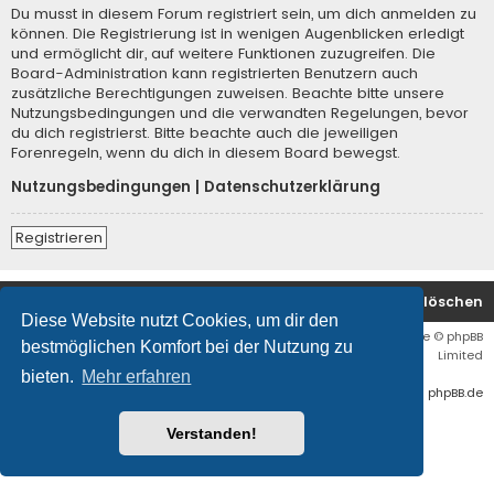
Du musst in diesem Forum registriert sein, um dich anmelden zu
können. Die Registrierung ist in wenigen Augenblicken erledigt
und ermöglicht dir, auf weitere Funktionen zuzugreifen. Die
Board-Administration kann registrierten Benutzern auch
zusätzliche Berechtigungen zuweisen. Beachte bitte unsere
Nutzungsbedingungen und die verwandten Regelungen, bevor
du dich registrierst. Bitte beachte auch die jeweiligen
Forenregeln, wenn du dich in diesem Board bewegst.
Nutzungsbedingungen
|
Datenschutzerklärung
Registrieren
Startseite
Foren-Übersicht
Alle Cookies löschen
Diese Website nutzt Cookies, um dir den
Flat Style by
Ian Bradley
• Powered by
phpBB
® Forum Software © phpBB
bestmöglichen Komfort bei der Nutzung zu
Limited
bieten.
Mehr erfahren
Deutsche Übersetzung durch
phpBB.de
Verstanden!