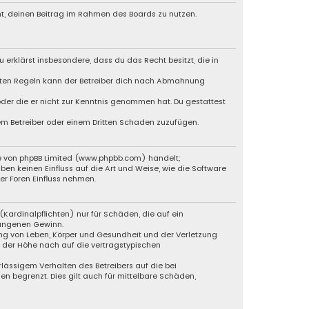
cht, deinen Beitrag im Rahmen des Boards zu nutzen.
u erklärst insbesondere, dass du das Recht besitzt, die in
chten Regeln kann der Betreiber dich nach Abmahnung
 oder die er nicht zur Kenntnis genommen hat. Du gestattest
dem Betreiber oder einem Dritten Schaden zuzufügen.
re von phpBB Limited (www.phpbb.com) handelt;
 keinen Einfluss auf die Art und Weise, wie die Software
r Foren Einfluss nehmen.
Kardinalpflichten) nur für Schäden, die auf ein
gangenen Gewinn.
ng von Leben, Körper und Gesundheit und der Verletzung
n der Höhe nach auf die vertragstypischen
lässigem Verhalten des Betreibers auf die bei
 begrenzt. Dies gilt auch für mittelbare Schäden,