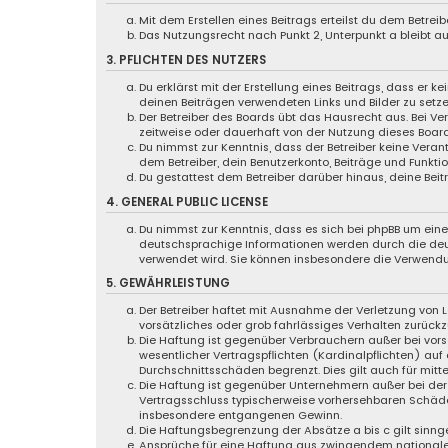
Mit dem Erstellen eines Beitrags erteilst du dem Betre
Das Nutzungsrecht nach Punkt 2, Unterpunkt a bleibt 
3. PFLICHTEN DES NUTZERS
Du erklärst mit der Erstellung eines Beitrags, dass er k
deinen Beiträgen verwendeten Links und Bilder zu setz
Der Betreiber des Boards übt das Hausrecht aus. Bei 
zeitweise oder dauerhaft von der Nutzung dieses Board
Du nimmst zur Kenntnis, dass der Betreiber keine Verant
dem Betreiber, dein Benutzerkonto, Beiträge und Funktio
Du gestattest dem Betreiber darüber hinaus, deine Bei
4. GENERAL PUBLIC LICENSE
Du nimmst zur Kenntnis, dass es sich bei phpBB um eine 
deutschsprachige Informationen werden durch die deut
verwendet wird. Sie können insbesondere die Verwendu
5. GEWÄHRLEISTUNG
Der Betreiber haftet mit Ausnahme der Verletzung von L
vorsätzliches oder grob fahrlässiges Verhalten zurück
Die Haftung ist gegenüber Verbrauchern außer bei vor
wesentlicher Vertragspflichten (Kardinalpflichten) au
Durchschnittsschäden begrenzt. Dies gilt auch für mi
Die Haftung ist gegenüber Unternehmern außer bei der 
Vertragsschluss typischerweise vorhersehbaren Schäde
insbesondere entgangenen Gewinn.
Die Haftungsbegrenzung der Absätze a bis c gilt sinng
Ansprüche für eine Haftung aus zwingendem nationale