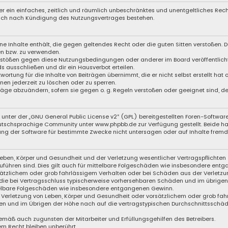
iber ein einfaches, zeitlich und räumlich unbeschränktes und unentgeltliches Re
auch nach Kündigung des Nutzungsvertrages bestehen.
eine Inhalte enthält, die gegen geltendes Recht oder die guten Sitten verstoßen. D
en bzw. zu verwenden.
Verstößen gegen diese Nutzungsbedingungen oder anderer im Board veröffentli
s ausschließen und dir ein Hausverbot erteilen.
wortung für die Inhalte von Beiträgen übernimmt, die er nicht selbst erstellt hat
nen jederzeit zu löschen oder zu sperren.
träge abzuändern, sofern sie gegen o. g. Regeln verstoßen oder geeignet sind, 
unter der „
GNU General Public License v2
“ (GPL) bereitgestellten Foren-Softwa
schsprachige Community unter www.phpbb.de zur Verfügung gestellt. Beide haben
ng der Software für bestimmte Zwecke nicht untersagen oder auf Inhalte fremde
eben, Körper und Gesundheit und der Verletzung wesentlicher Vertragspflichten (
zuführen sind. Dies gilt auch für mittelbare Folgeschäden wie insbesondere ent
sätzlichem oder grob fahrlässigem Verhalten oder bei Schäden aus der Verletzu
f die bei Vertragsschluss typischerweise vorhersehbaren Schäden und im übrige
ttelbare Folgeschäden wie insbesondere entgangenen Gewinn.
Verletzung von Leben, Körper und Gesundheit oder vorsätzlichem oder grob fahr
n und im Übrigen der Höhe nach auf die vertragstypischen Durchschnittsschäden
emäß auch zugunsten der Mitarbeiter und Erfüllungsgehilfen des Betreibers.
m Recht bleiben unberührt.