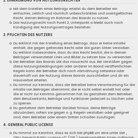
2. EINRÄUMUNG VON NUTZUNGSRECHTEN
Mit dem Erstellen eines Beitrags erteilst du dem Betreiber ein
einfaches, zeitlich und räumlich unbeschränktes und unentgeltliches
Recht, deinen Beitrag im Rahmen des Boards zu nutzen.
Das Nutzungsrecht nach Punkt 2, Unterpunkt a bleibt auch nach
Kündigung des Nutzungsvertrages bestehen.
3. PFLICHTEN DES NUTZERS
Du erklärst mit der Erstellung eines Beitrags, dass er keine Inhalte
enthält, die gegen geltendes Recht oder die guten Sitten verstoßen.
Du erklärst insbesondere, dass du das Recht besitzt, die in deinen
Beiträgen verwendeten Links und Bilder zu setzen bzw. zu verwenden.
Der Betreiber des Boards übt das Hausrecht aus. Bei Verstößen gegen
diese Nutzungsbedingungen oder anderer im Board veröffentlichten
Regeln kann der Betreiber dich nach Abmahnung zeitweise oder
dauerhaft von der Nutzung dieses Boards ausschließen und dir ein
Hausverbot erteilen.
Du nimmst zur Kenntnis, dass der Betreiber keine Verantwortung für die
Inhalte von Beiträgen übernimmt, die er nicht selbst erstellt hat oder
die er nicht zur Kenntnis genommen hat. Du gestattest dem Betreiber,
dein Benutzerkonto, Beiträge und Funktionen jederzeit zu löschen oder
zu sperren.
Du gestattest dem Betreiber darüber hinaus, deine Beiträge
abzuändern, sofern sie gegen o. g. Regeln verstoßen oder geeignet
sind, dem Betreiber oder einem Dritten Schaden zuzufügen.
4. GENERAL PUBLIC LICENSE
Du nimmst zur Kenntnis, dass es sich bei phpBB um eine unter der „
GNU General Public License v2
“ (GPL) bereitgestellten Foren-Software