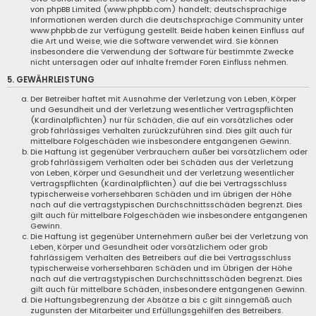
von phpBB Limited (www.phpbb.com) handelt; deutschsprachige
Informationen werden durch die deutschsprachige Community unter
www.phpbb.de zur Verfügung gestellt. Beide haben keinen Einfluss auf
die Art und Weise, wie die Software verwendet wird. Sie können
insbesondere die Verwendung der Software für bestimmte Zwecke
nicht untersagen oder auf Inhalte fremder Foren Einfluss nehmen.
5. GEWÄHRLEISTUNG
Der Betreiber haftet mit Ausnahme der Verletzung von Leben, Körper
und Gesundheit und der Verletzung wesentlicher Vertragspflichten
(Kardinalpflichten) nur für Schäden, die auf ein vorsätzliches oder
grob fahrlässiges Verhalten zurückzuführen sind. Dies gilt auch für
mittelbare Folgeschäden wie insbesondere entgangenen Gewinn.
Die Haftung ist gegenüber Verbrauchern außer bei vorsätzlichem oder
grob fahrlässigem Verhalten oder bei Schäden aus der Verletzung
von Leben, Körper und Gesundheit und der Verletzung wesentlicher
Vertragspflichten (Kardinalpflichten) auf die bei Vertragsschluss
typischerweise vorhersehbaren Schäden und im übrigen der Höhe
nach auf die vertragstypischen Durchschnittsschäden begrenzt. Dies
gilt auch für mittelbare Folgeschäden wie insbesondere entgangenen
Gewinn.
Die Haftung ist gegenüber Unternehmern außer bei der Verletzung von
Leben, Körper und Gesundheit oder vorsätzlichem oder grob
fahrlässigem Verhalten des Betreibers auf die bei Vertragsschluss
typischerweise vorhersehbaren Schäden und im Übrigen der Höhe
nach auf die vertragstypischen Durchschnittsschäden begrenzt. Dies
gilt auch für mittelbare Schäden, insbesondere entgangenen Gewinn.
Die Haftungsbegrenzung der Absätze a bis c gilt sinngemäß auch
zugunsten der Mitarbeiter und Erfüllungsgehilfen des Betreibers.